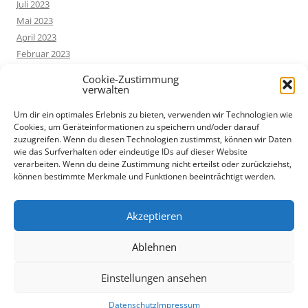
Juli 2023
Mai 2023
April 2023
Februar 2023
Dezember 2022
Cookie-Zustimmung
Oktober 2022
verwalten
Um dir ein optimales Erlebnis zu bieten, verwenden wir Technologien wie
Cookies, um Geräteinformationen zu speichern und/oder darauf
Categories
zuzugreifen. Wenn du diesen Technologien zustimmst, können wir Daten
Allgemein
wie das Surfverhalten oder eindeutige IDs auf dieser Website
Buchvorstellung
verarbeiten. Wenn du deine Zustimmung nicht erteilst oder zurückziehst,
können bestimmte Merkmale und Funktionen beeinträchtigt werden.
Hilfestellungen
KINTSUGI
Uncategorized
Akzeptieren
Ablehnen
Einstellungen ansehen
Datenschutz
Mit Stolz präsentiert von WordPress
Datenschutz
Impressum