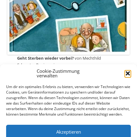
Geht Sterben wieder vorbei?
von Mechthild
Schroeter-Rupieper im
Cookie-Zustimmung
verwalten
Verlag
Gabriel in der Thienemann-Esslinger Verlag GmbH
Um dir ein optimales Erlebnis zu bieten, verwenden wir Technologien wie
Cookies, um Geräteinformationen zu speichern und/oder darauf
2020
zuzugreifen. Wenn du diesen Technologien zustimmst, können wir Daten
wie das Surfverhalten oder eindeutige IDs auf dieser Website
ISBN: 978-3-522-30564-8
verarbeiten. Wenn du deine Zustimmung nicht erteilst oder zurückziehst,
können bestimmte Merkmale und Funktionen beeinträchtigt werden.
Akzeptieren