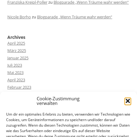
Franziska Kreipl-Poller
zu
Blogparade „Wenn Träume wahr werden“
Nicole Borho
zu
Blogparade „Wenn Träume wahr werden“
Archives
April 2025
März 2025
Januar 2025
Juli 2023
Mai 2023
April 2023
Februar 2023
Dezember 2022
Cookie-Zustimmung
Oktober 2022
verwalten
Um dir ein optimales Erlebnis zu bieten, verwenden wir Technologien wie
Cookies, um Geräteinformationen zu speichern und/oder darauf
Categories
zuzugreifen. Wenn du diesen Technologien zustimmst, können wir Daten
Allgemein
wie das Surfverhalten oder eindeutige IDs auf dieser Website
Buchvorstellung
verarbeiten. Wenn du deine Zustimmung nicht erteilst oder zurückziehst,