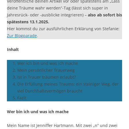
Veröffentliche deinen Artikel vor oder spätestens am „Lass
deine Träume wahr werden“-Tag (lässt sich super in
Jahresrück- oder -ausblicke integrieren) –
also ab sofort bis
spätestens 13.1.2025.
Hier kommst du zur ausführlichen Erklärung von Stefanie:
Zur Blogparade
.
Inhalt
Wer ich bin und was ich mache
Mein persönlicher Trauerweg
Ist in Trauer träumen erlaubt?
Die Erfüllung meines Traums: ein steiniger Weg, der
viel Durchhaltevermögen braucht
Fazit
Wer bin ich und was ich mache
Mein Name ist Jenniffer Hartmann. Mit zwei „n“ und zwei